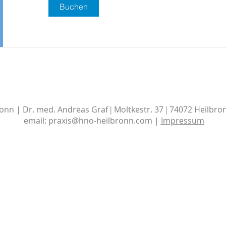
Buchen
onn | Dr. med. Andreas Graf
Moltkestr. 37
74072 Heilbro
|
|
email:
praxis@hno-heilbronn.com
|
Impressum