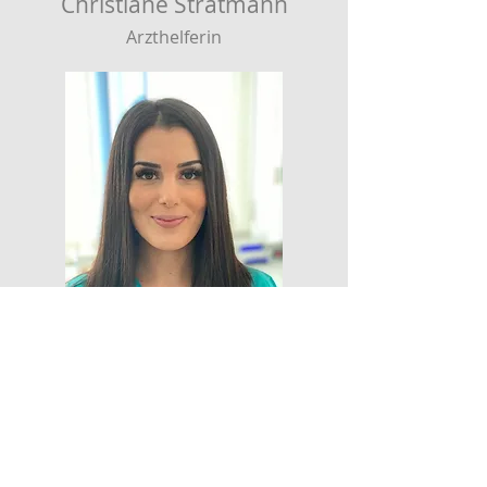
Christiane Stratmann
Arzthelferin
Berra Nur
Arzthelferin